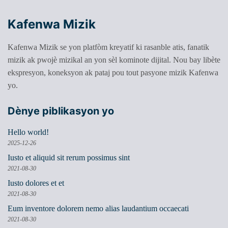
Kafenwa Mizik
Kafenwa Mizik se yon platfòm kreyatif ki rasanble atis, fanatik
mizik ak pwojè mizikal an yon sèl kominote dijital. Nou bay libète
ekspresyon, koneksyon ak pataj pou tout pasyone mizik Kafenwa
yo.
Dènye piblikasyon yo
Hello world!
2025-12-26
Iusto et aliquid sit rerum possimus sint
2021-08-30
Iusto dolores et et
2021-08-30
Eum inventore dolorem nemo alias laudantium occaecati
2021-08-30