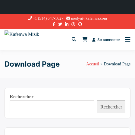
Aller
+1 (514) 647-1627 |
medya@kafenwa.com
au
contenu
Se connecter
Download Page
Accueil
Download Page
Rechercher
Rechercher