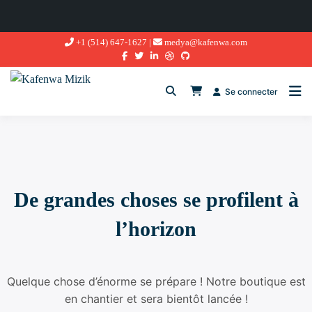
Aller
+1 (514) 647-1627 |
medya@kafenwa.com
au
contenu
Se connecter
De grandes choses se profilent à
l’horizon
Quelque chose d’énorme se prépare ! Notre boutique est
en chantier et sera bientôt lancée !