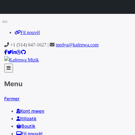
Fil nouvèl
Aller
+1 (514) 647-1627 |
medya@kafenwa.com
au
contenu
Menu
Fermer
Kont mwen
Itilizatè
Boutik
Fil nouvèl